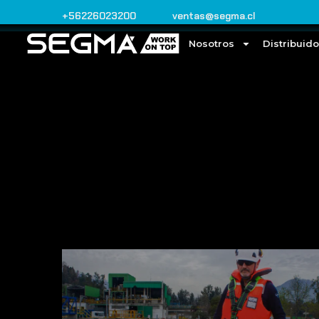
+56226023200
ventas@segma.cl
Nosotros
Distribuid